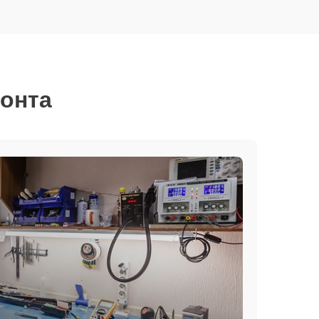
монта