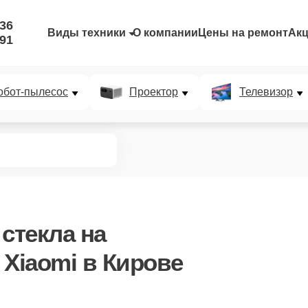
-36
Виды техники
О компании
Цены на ремонт
Ак
-91
обот-пылесос
Проектор
Телевизор
 стекла
на
 Xiaomi в Кирове