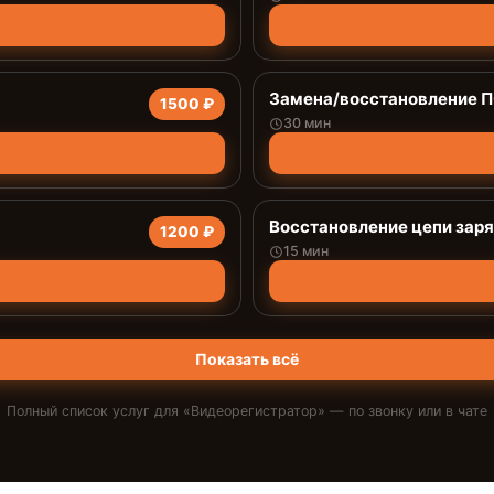
Замена/восстановление 
1500 ₽
30 мин
Восстановление цепи зар
1200 ₽
15 мин
Показать всё
Полный список услуг для «
Видеорегистратор
» — по звонку или в чате