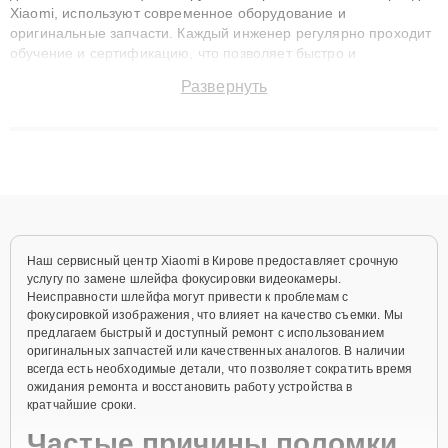
Xiaomi, используют современное оборудование и
оригинальные запчасти. Каждый инженер регулярно проходит
обучение и сертификацию, что позволяет быстро и
точноdiagnostikировать поломки и восстанавливать технику с
Развернуть
сохранением гарантии до 3 лет. Наши мастера решают
сложные случаи: от замены матриц и материнских плат до
ремонта после залития и восстановления данных. Благодаря
высокой квалификации и ответственному подходу клиенты
получают быстрый, качественный ремонт и понятные
объяснения по результатам диагностики.
Наш сервисный центр Xiaomi в Кирове предоставляет срочную
услугу по замене шлейфа фокусировки видеокамеры.
Неисправности шлейфа могут привести к проблемам с
фокусировкой изображения, что влияет на качество съемки. Мы
предлагаем быстрый и доступный ремонт с использованием
оригинальных запчастей или качественных аналогов. В наличии
всегда есть необходимые детали, что позволяет сократить время
ожидания ремонта и восстановить работу устройства в
кратчайшие сроки.
Частые причины поломки