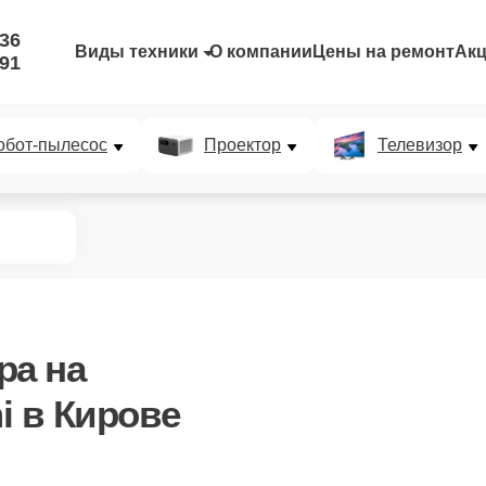
-36
Виды техники
О компании
Цены на ремонт
Ак
-91
обот-пылесос
Проектор
Телевизор
ра
на
i в Кирове