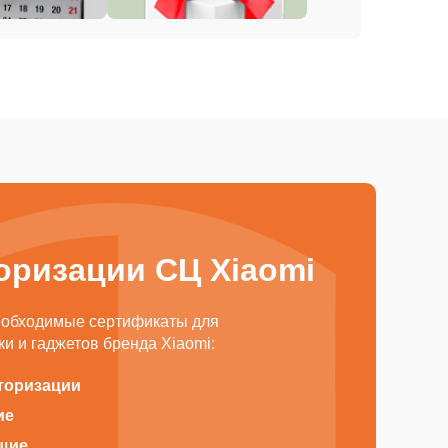
оризации СЦ Xiaomi
еобходимые сертификаты для
и и гаджетов бренда Xiaomi:
торизации
ие
щие