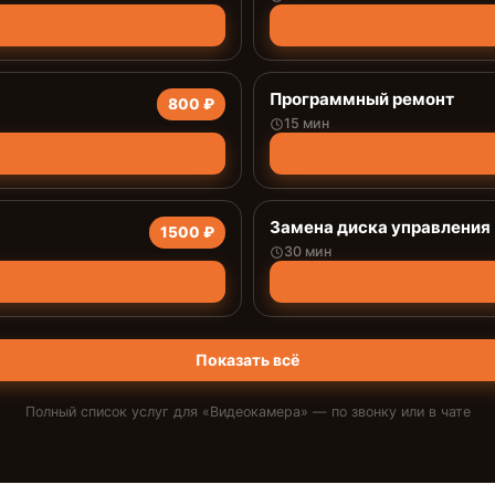
Программный ремонт
800 ₽
15 мин
Замена диска управления
1500 ₽
30 мин
Показать всё
Полный список услуг для «
Видеокамера
» — по звонку или в чате