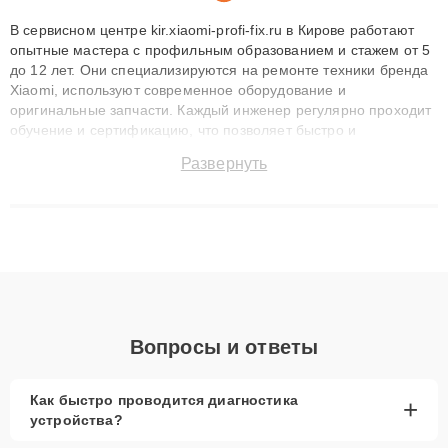
В сервисном центре kir.xiaomi-profi-fix.ru в Кирове работают
опытные мастера с профильным образованием и стажем от 5
до 12 лет. Они специализируются на ремонте техники бренда
Xiaomi, используют современное оборудование и
оригинальные запчасти. Каждый инженер регулярно проходит
обучение и сертификацию, что позволяет быстро и
точноdiagnostikировать поломки и восстанавливать технику с
Развернуть
сохранением гарантии до 3 лет. Наши мастера решают
сложные случаи: от замены матриц и материнских плат до
ремонта после залития и восстановления данных. Благодаря
высокой квалификации и ответственному подходу клиенты
получают быстрый, качественный ремонт и понятные
объяснения по результатам диагностики.
Вопросы и ответы
Как быстро проводится диагностика
+
устройства?