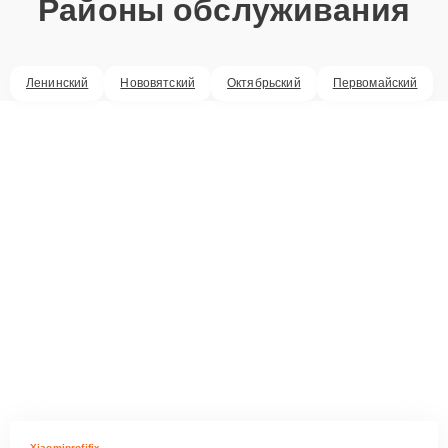
Районы обслуживания
Ленинский
Нововятский
Октябрьский
Первомайский
Xiaomiprofifix