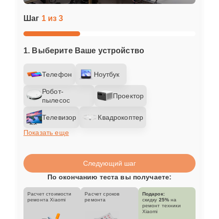
Шаг
1 из 3
1. Выберите Ваше устройство
Телефон
Ноутбук
Робот-
Проектор
пылесос
Телевизор
Квадрокоптер
Показать еще
Следующий шаг
По окончанию теста вы получаете:
Расчет стоимости
Расчет сроков
Подарок:
ремонта Xiaomi
ремонта
скидку
25%
на
ремонт техники
Xiaomi