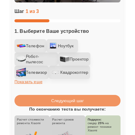
Шаг
1 из 3
1. Выберите Ваше устройство
Телефон
Ноутбук
Робот-
Проектор
пылесос
Телевизор
Квадрокоптер
Показать еще
Следующий шаг
По окончанию теста вы получаете:
Расчет стоимости
Расчет сроков
Подарок:
ремонта Xiaomi
ремонта
скидку
25%
на
ремонт техники
Xiaomi