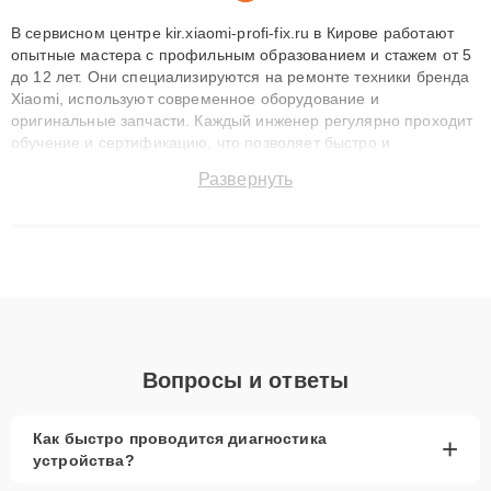
В сервисном центре kir.xiaomi-profi-fix.ru в Кирове работают
опытные мастера с профильным образованием и стажем от 5
до 12 лет. Они специализируются на ремонте техники бренда
Xiaomi, используют современное оборудование и
оригинальные запчасти. Каждый инженер регулярно проходит
обучение и сертификацию, что позволяет быстро и
точноdiagnostikировать поломки и восстанавливать технику с
Развернуть
сохранением гарантии до 3 лет. Наши мастера решают
сложные случаи: от замены матриц и материнских плат до
ремонта после залития и восстановления данных. Благодаря
высокой квалификации и ответственному подходу клиенты
получают быстрый, качественный ремонт и понятные
объяснения по результатам диагностики.
Вопросы и ответы
Как быстро проводится диагностика
+
устройства?