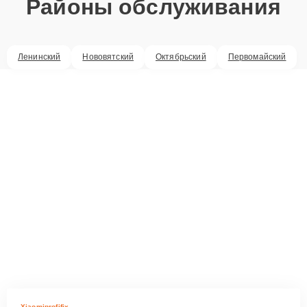
Районы обслуживания
Ленинский
Нововятский
Октябрьский
Первомайский
Xiaomiprofifix