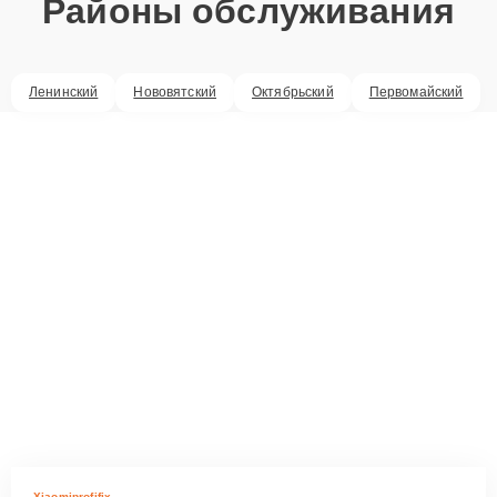
Районы обслуживания
Ленинский
Нововятский
Октябрьский
Первомайский
Xiaomiprofifix