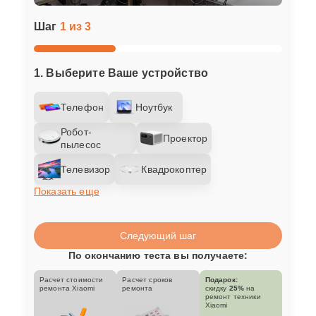
Шаг
1 из 3
1. Выберите Ваше устройство
Телефон
Ноутбук
Робот-
Проектор
пылесос
Телевизор
Квадрокоптер
Показать еще
Следующий шаг
По окончанию теста вы получаете:
Расчет стоимости
Расчет сроков
Подарок:
ремонта Xiaomi
ремонта
скидку
25%
на
ремонт техники
Xiaomi