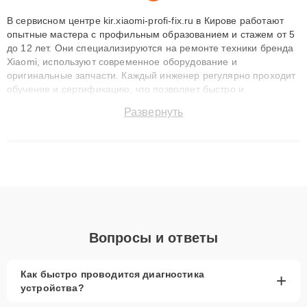
В сервисном центре kir.xiaomi-profi-fix.ru в Кирове работают
опытные мастера с профильным образованием и стажем от 5
до 12 лет. Они специализируются на ремонте техники бренда
Xiaomi, используют современное оборудование и
оригинальные запчасти. Каждый инженер регулярно проходит
обучение и сертификацию, что позволяет быстро и
точноdiagnostikировать поломки и восстанавливать технику с
Развернуть
сохранением гарантии до 3 лет. Наши мастера решают
сложные случаи: от замены матриц и материнских плат до
ремонта после залития и восстановления данных. Благодаря
высокой квалификации и ответственному подходу клиенты
получают быстрый, качественный ремонт и понятные
объяснения по результатам диагностики.
Вопросы и ответы
Как быстро проводится диагностика
+
устройства?