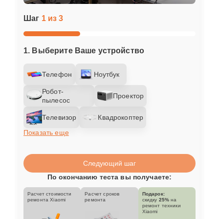
Шаг
1 из 3
1. Выберите Ваше устройство
Телефон
Ноутбук
Робот-
Проектор
пылесос
Телевизор
Квадрокоптер
Показать еще
Следующий шаг
По окончанию теста вы получаете:
Расчет стоимости
Расчет сроков
Подарок:
ремонта Xiaomi
ремонта
скидку
25%
на
ремонт техники
Xiaomi