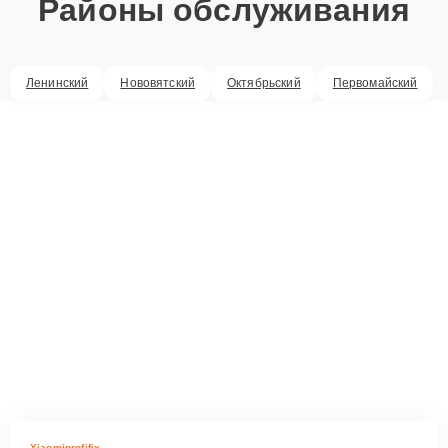
Районы обслуживания
Ленинский
Нововятский
Октябрьский
Первомайский
Xiaomiprofifix