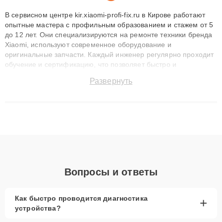
В сервисном центре kir.xiaomi-profi-fix.ru в Кирове работают
опытные мастера с профильным образованием и стажем от 5
до 12 лет. Они специализируются на ремонте техники бренда
Xiaomi, используют современное оборудование и
оригинальные запчасти. Каждый инженер регулярно проходит
обучение и сертификацию, что позволяет быстро и
точноdiagnostikировать поломки и восстанавливать технику с
Развернуть
сохранением гарантии до 3 лет. Наши мастера решают
сложные случаи: от замены матриц и материнских плат до
ремонта после залития и восстановления данных. Благодаря
высокой квалификации и ответственному подходу клиенты
получают быстрый, качественный ремонт и понятные
объяснения по результатам диагностики.
Вопросы и ответы
Как быстро проводится диагностика
+
устройства?