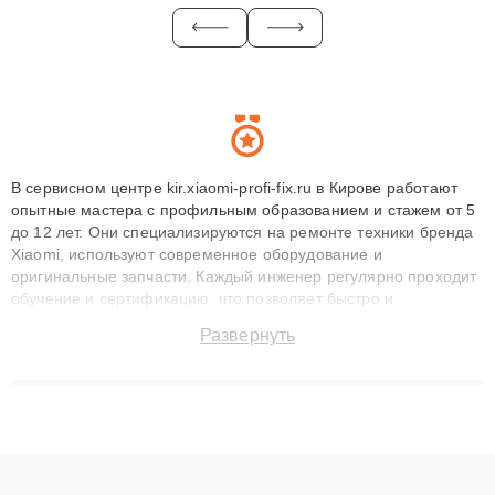
В сервисном центре kir.xiaomi-profi-fix.ru в Кирове работают
опытные мастера с профильным образованием и стажем от 5
до 12 лет. Они специализируются на ремонте техники бренда
Xiaomi, используют современное оборудование и
оригинальные запчасти. Каждый инженер регулярно проходит
обучение и сертификацию, что позволяет быстро и
точноdiagnostikировать поломки и восстанавливать технику с
Развернуть
сохранением гарантии до 3 лет. Наши мастера решают
сложные случаи: от замены матриц и материнских плат до
ремонта после залития и восстановления данных. Благодаря
высокой квалификации и ответственному подходу клиенты
получают быстрый, качественный ремонт и понятные
объяснения по результатам диагностики.