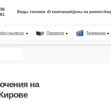
-36
Виды техники
О компании
Цены на ремонт
Ак
-91
обот-пылесос
Проектор
Телевизор
лючения
на
 Кирове