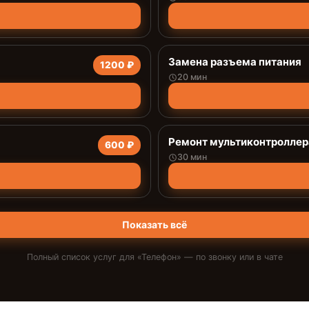
Замена разъема питания
1200 ₽
20 мин
Ремонт мультиконтроллер
600 ₽
30 мин
Показать всё
Полный список услуг для «
Телефон
» — по звонку или в чате