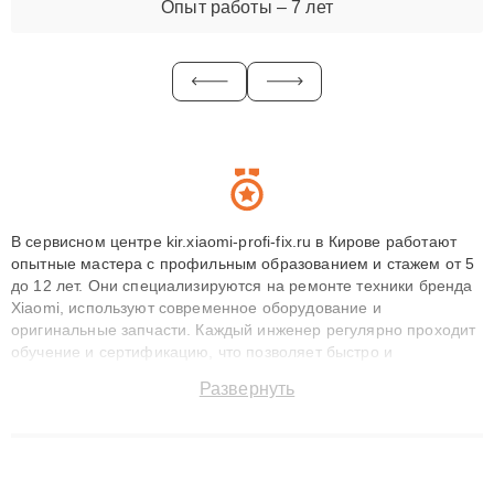
Опыт работы – 7 лет
В сервисном центре kir.xiaomi-profi-fix.ru в Кирове работают
опытные мастера с профильным образованием и стажем от 5
до 12 лет. Они специализируются на ремонте техники бренда
Xiaomi, используют современное оборудование и
оригинальные запчасти. Каждый инженер регулярно проходит
обучение и сертификацию, что позволяет быстро и
точноdiagnostikировать поломки и восстанавливать технику с
Развернуть
сохранением гарантии до 3 лет. Наши мастера решают
сложные случаи: от замены матриц и материнских плат до
ремонта после залития и восстановления данных. Благодаря
высокой квалификации и ответственному подходу клиенты
получают быстрый, качественный ремонт и понятные