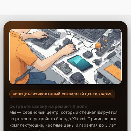
Гарантия качества
— уверенность в
надежности выполненных работ.
Сервисный центр выполняет качественную замену аккумулятора
телефона с минимальными затратами времени. Опытные
специалисты оперативно устраняют неисправности, обеспечивая
долгую работу устройства после замены. На все работы и
установленные компоненты предоставляется гарантия, что
подтверждает надежность и долговечность ремонта. Доверьте
замену аккумулятора нашему сервису, и телефон снова будет
держать заряд, как новый.
СПЕЦИАЛИЗИРОВАННЫЙ СЕРВИСНЫЙ ЦЕНТР XIAOMI
Оставьте заявку на ремонт Xiaomi
Мы — сервисный центр, который специализируется
на ремонте устройств бренда Xiaomi. Оригинальные
комплектующие, честные цены и гарантия до 3 лет