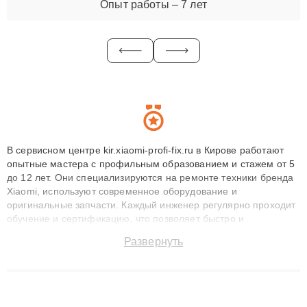
Опыт работы – 7 лет
В сервисном центре kir.xiaomi-profi-fix.ru в Кирове работают
опытные мастера с профильным образованием и стажем от 5
до 12 лет. Они специализируются на ремонте техники бренда
Xiaomi, используют современное оборудование и
оригинальные запчасти. Каждый инженер регулярно проходит
обучение и сертификацию, что позволяет быстро и
точноdiagnostikировать поломки и восстанавливать технику с
Развернуть
сохранением гарантии до 3 лет. Наши мастера решают
сложные случаи: от замены матриц и материнских плат до
ремонта после залития и восстановления данных. Благодаря
высокой квалификации и ответственному подходу клиенты
получают быстрый, качественный ремонт и понятные