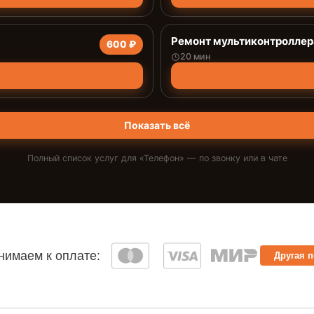
Ремонт мультиконтроллер
600 ₽
20 мин
Показать всё
Полный список услуг для «
Телефон
» — по звонку или в чате
имаем к оплате:
Другая 