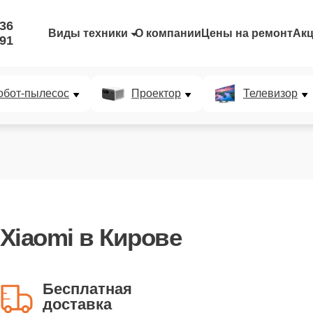
-36
Виды техники
О компании
Цены на ремонт
Ак
-91
обот-пылесос
Проектор
Телевизор
Xiaomi
в Кирове
Бесплатная
доставка