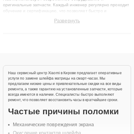
оригинальные запчасти. Каждый инженер регулярно проходит
обучение и сертификацию, что позволяет быстро и
точноdiagnostikировать поломки и восстанавливать технику с
Развернуть
сохранением гарантии до 3 лет. Наши мастера решают
сложные случаи: от замены матриц и материнских плат до
ремонта после залития и восстановления данных. Благодаря
высокой квалификации и ответственному подходу клиенты
получают быстрый, качественный ремонт и понятные
объяснения по результатам диагностики.
Наш сервисный центр Xiaomi в Кирове предлагает оперативные
услуги по замене шлейфа матрицы на смарт-часах. Мы
предлагаем низкие цены и привлекательные скидки на все виды
ремонта, а также гарантию на установленные запчасти, которые
всегда имеются в наличии. Специалисты быстро выполняют
ремонт, что позволяет восстановить часы в кратчайшие сроки.
Частые причины поломки
Механические повреждения экрана
Окисление контактов шлейфа