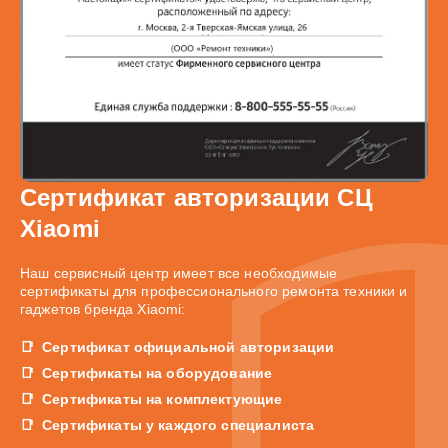
Сертификат авторизации СЦ
Xiaomi
Наш сервисный центр имеет все необходимые
сертификаты для профессионального ремонта техники и
гаджетов бренда Xiaomi:
Сертификат официальной авторизации
Сертификаты на оборудование
Сертификаты на комплектующие
Сертификаты у каждого специалиста