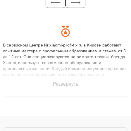
В сервисном центре kir.xiaomi-profi-fix.ru в Кирове работают
опытные мастера с профильным образованием и стажем от 5
до 12 лет. Они специализируются на ремонте техники бренда
Xiaomi, используют современное оборудование и
оригинальные запчасти. Каждый инженер регулярно проходит
обучение и сертификацию, что позволяет быстро и
точноdiagnostikировать поломки и восстанавливать технику с
Развернуть
сохранением гарантии до 3 лет. Наши мастера решают
сложные случаи: от замены матриц и материнских плат до
ремонта после залития и восстановления данных. Благодаря
высокой квалификации и ответственному подходу клиенты
получают быстрый, качественный ремонт и понятные
объяснения по результатам диагностики.