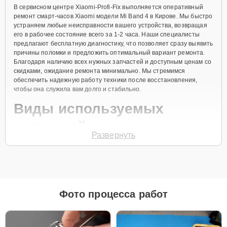
В сервисном центре Xiaomi-Profi-Fix выполняется оперативный
ремонт смарт-часов Xiaomi модели Mi Band 4 в Кирове. Мы быстро
устраняем любые неисправности вашего устройства, возвращая
его в рабочее состояние всего за 1-2 часа. Наши специалисты
предлагают бесплатную диагностику, что позволяет сразу выявить
причины поломки и предложить оптимальный вариант ремонта.
Благодаря наличию всех нужных запчастей и доступным ценам со
скидками, ожидание ремонта минимально. Мы стремимся
обеспечить надежную работу техники после восстановления,
чтобы она служила вам долго и стабильно.
Виды используемых
запчастей
Развернуть
Для ремонта смарт-часов Xiaomi Mi Band 4 наш сервисный центр
предоставляет как оригинальные комплектующие, так и
качественные аналоги. Это позволяет клиенту выбрать
подходящий вариант в зависимости от бюджета и предпочтений.
Рекомендации по выбору запчастей:
Фото процесса работ
Для новых устройств, которые планируется
использовать на долгий срок, лучшим выбором
станут оригинальные запчасти, так как они