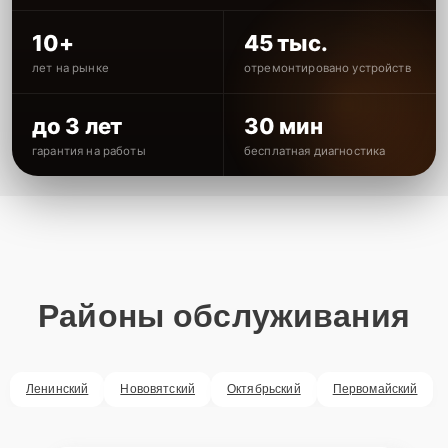
10+
45 тыс.
лет на рынке
отремонтировано устройств
до 3 лет
30 мин
гарантия на работы
бесплатная диагностика
Районы обслуживания
Ленинский
Нововятский
Октябрьский
Первомайский