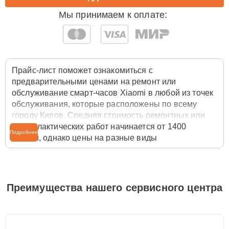
Мы принимаем к оплате:
Прайс-лист поможет ознакомиться с
предварительными ценами на ремонт или
обслуживание смарт-часов Xiaomi в любой из точек
обслуживания, которые расположены по всему
городу Киров. Средняя стоимость ремонтных или
профилактических работ начинается от 1400
Подробнее
рублей, однако цены на разные виды
комплектующих могут различаться. Полную
стоимость работ с учётом запчастей или расходных
материалов необходимо уточнять со специалистом
службы заботы о клиентах. Для расчета итоговой
Преимущества нашего сервисного центра
стоимости ремонта смарт-часов достаточно
позвонить по телефону горячей линии
+7 (958) 295-
29-36
или оставить заявку на нашем сайте Xiaomi-
Profi-Fix.