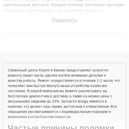
оригинальные запчасти. Каждый инженер регулярно проходит
обучение и сертификацию, что позволяет быстро и
точноdiagnostikировать поломки и восстанавливать технику с
Развернуть
сохранением гарантии до 3 лет. Наши мастера решают
сложные случаи: от замены матриц и материнских плат до
ремонта после залития и восстановления данных. Благодаря
высокой квалификации и ответственному подходу клиенты
получают быстрый, качественный ремонт и понятные
объяснения по результатам диагностики.
Сервисный центр Xiaomi в Кирову предоставляет услуги по
ремонту смарт-часов, уделяя особое внимание деталям и
качеству работы. Ремонт осуществляется в течение 1-2 часов, что
позволяет вам быстро вернуть ваши устройства в рабочее
состояние. В нашей компании вы можете рассчитывать на
бесплатную диагностику и доставку, а также на низкие цены с
актуальными скидками до 25%. Запчасти всегда имеются в
наличии, что делает наш сервис доступным и оперативным. Все
обращения рассматриваются с индивидуальным подходом и
вниманием к потребностям клиентов.
Частые причины поломки