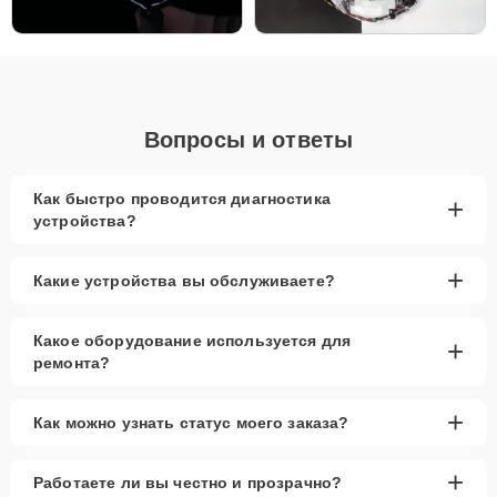
Запчасти в наличии (оригинальные и
качественные аналоги)
Гарантия качества
Сервисный центр Xiaomi-Profi-Fix обеспечивает высокий уровень
профессионализма благодаря опыту мастеров и современному
Вопросы и ответы
оборудованию, используемому в работе. Это позволяет
эффективно устранять любые неисправности и продлевать срок
службы ваших смарт-часов. На все проведенные работы и
Как быстро проводится диагностика
+
запчасти предоставляется гарантия до 2-3 лет, что подтверждает
устройства?
наше стремление к качеству и надежности. Обращаясь к нам, вы
можете быть уверены, что ваше устройство находится в надежных
руках.
+
Какие устройства вы обслуживаете?
Какое оборудование используется для
+
ремонта?
+
Как можно узнать статус моего заказа?
+
Работаете ли вы честно и прозрачно?