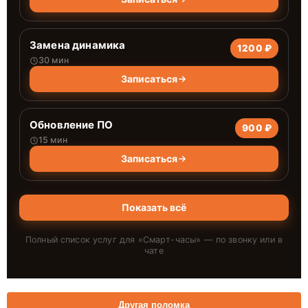
Замена динамика
1200 ₽
30 мин
Записаться
Обновление ПО
900 ₽
15 мин
Записаться
Показать всё
Полный список услуг для «
Смарт-часы
» — по звонку или в
чате
Другая поломка