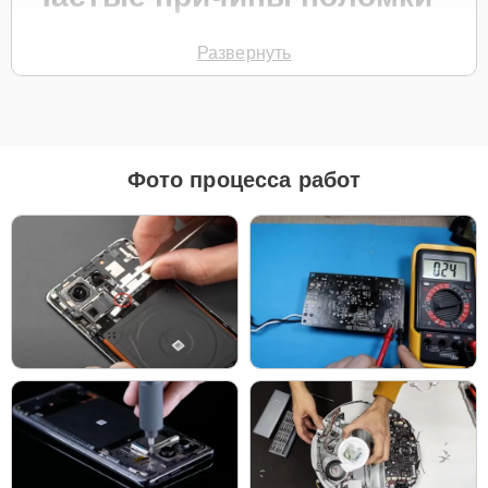
Неисправности сенсора или дисплея
Развернуть
Проблемы с зарядкой и аккумулятором
Сбои в работе программного обеспечения
Водонепроницаемость и повреждения от влаги
Неисправности в системе связи
Фото процесса работ
Чтобы начать ремонт, позвоните по телефону
+7 (958) 295-29-36
или оставьте
Заявку на сайте
. Специалист из службы заботы о
клиентах свяжется с вами в течение минуты для уточнения всех
деталей и записи на диагностику или обслуживание, что позволит
быстро решить возникшие проблемы с вашим устройством.
Главные особенности
сервиса
Бесплатная доставка и диагностика
Низкие цены и скидки
Срочный ремонт за 1-2 часа