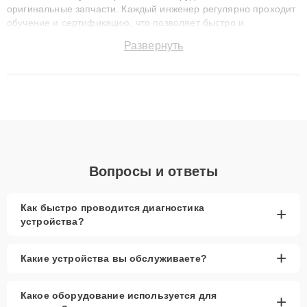
оригинальные запчасти. Каждый инженер регулярно проходит
обучение и сертификацию, что позволяет быстро и
точноdiagnostikировать поломки и восстанавливать технику с
Развернуть
сохранением гарантии до 3 лет. Наши мастера решают
сложные случаи: от замены матриц и материнских плат до
ремонта после залития и восстановления данных. Благодаря
высокой квалификации и ответственному подходу клиенты
получают быстрый, качественный ремонт и понятные
объяснения по результатам диагностики.
Вопросы и ответы
Как быстро проводится диагностика
+
устройства?
+
Какие устройства вы обслуживаете?
Какое оборудование используется для
+