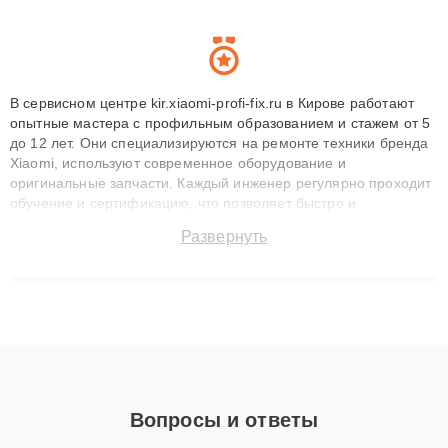
В сервисном центре kir.xiaomi-profi-fix.ru в Кирове работают
опытные мастера с профильным образованием и стажем от 5
до 12 лет. Они специализируются на ремонте техники бренда
Xiaomi, используют современное оборудование и
оригинальные запчасти. Каждый инженер регулярно проходит
обучение и сертификацию, что позволяет быстро и
точноdiagnostikировать поломки и восстанавливать технику с
Развернуть
сохранением гарантии до 3 лет. Наши мастера решают
сложные случаи: от замены матриц и материнских плат до
ремонта после залития и восстановления данных. Благодаря
высокой квалификации и ответственному подходу клиенты
получают быстрый, качественный ремонт и понятные
объяснения по результатам диагностики.
Вопросы и ответы