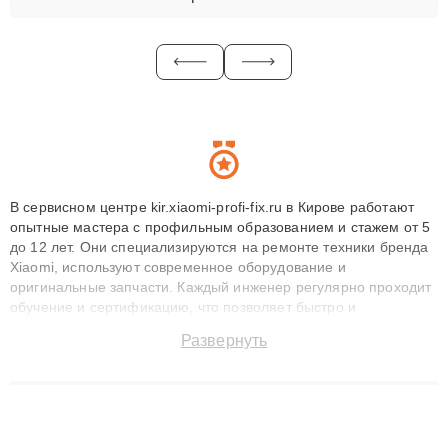
В сервисном центре kir.xiaomi-profi-fix.ru в Кирове работают
опытные мастера с профильным образованием и стажем от 5
до 12 лет. Они специализируются на ремонте техники бренда
Xiaomi, используют современное оборудование и
оригинальные запчасти. Каждый инженер регулярно проходит
обучение и сертификацию, что позволяет быстро и
точноdiagnostikировать поломки и восстанавливать технику с
Развернуть
сохранением гарантии до 3 лет. Наши мастера решают
сложные случаи: от замены матриц и материнских плат до
ремонта после залития и восстановления данных. Благодаря
высокой квалификации и ответственному подходу клиенты
получают быстрый, качественный ремонт и понятные
объяснения по результатам диагностики.