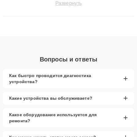
Развернуть
сохранением гарантии до 3 лет. Наши мастера решают
сложные случаи: от замены матриц и материнских плат до
ремонта после залития и восстановления данных. Благодаря
высокой квалификации и ответственному подходу клиенты
получают быстрый, качественный ремонт и понятные
объяснения по результатам диагностики.
Вопросы и ответы
Как быстро проводится диагностика
+
устройства?
+
Какие устройства вы обслуживаете?
Какое оборудование используется для
+
ремонта?