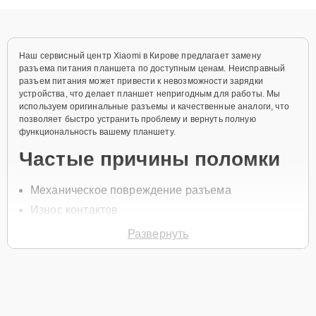
объяснения по результатам диагностики.
Наш сервисный центр Xiaomi в Кирове предлагает замену
разъема питания планшета по доступным ценам. Неисправный
разъем питания может привести к невозможности зарядки
устройства, что делает планшет непригодным для работы. Мы
используем оригинальные разъемы и качественные аналоги, что
позволяет быстро устранить проблему и вернуть полную
функциональность вашему планшету.
Частые причины поломки
Механическое повреждение разъема
Износ контактов
Засорение или окисление разъема
Развернуть
Неаккуратная эксплуатация
Перепады напряжения
Для записи на замену разъема питания позвоните по телефону
+7 (958) 295-29-36 или оставьте
Заявку на сайте
. Специалист