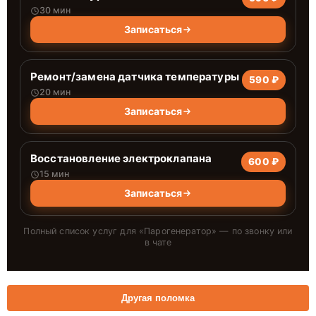
30 мин
Записаться
Ремонт/замена датчика температуры
590 ₽
20 мин
Записаться
Восстановление электроклапана
600 ₽
15 мин
Записаться
Полный список услуг для «
Парогенератор
» — по звонку или
в чате
Другая поломка