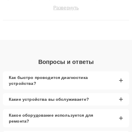
точноdiagnostikировать поломки и восстанавливать технику с
Развернуть
сохранением гарантии до 3 лет. Наши мастера решают
сложные случаи: от замены матриц и материнских плат до
ремонта после залития и восстановления данных. Благодаря
высокой квалификации и ответственному подходу клиенты
получают быстрый, качественный ремонт и понятные
объяснения по результатам диагностики.
Вопросы и ответы
Как быстро проводится диагностика
+
устройства?
+
Какие устройства вы обслуживаете?
Какое оборудование используется для
+
ремонта?