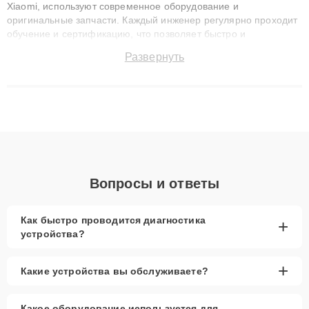
Xiaomi, используют современное оборудование и
оригинальные запчасти. Каждый инженер регулярно проходит
обучение и сертификацию, что позволяет быстро и
точноdiagnostikировать поломки и восстанавливать технику с
Развернуть
сохранением гарантии до 3 лет. Наши мастера решают
сложные случаи: от замены матриц и материнских плат до
ремонта после залития и восстановления данных. Благодаря
высокой квалификации и ответственному подходу клиенты
получают быстрый, качественный ремонт и понятные
объяснения по результатам диагностики.
Вопросы и ответы
Как быстро проводится диагностика
+
устройства?
+
Какие устройства вы обслуживаете?
Какое оборудование используется для