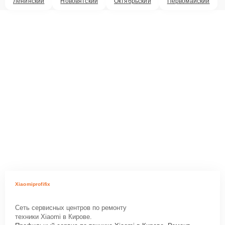
Ленинский
Нововятский
Октябрьский
Первомайский
Xiaomiprofifix
Сеть сервисных центров по ремонту
техники Xiaomi в Кирове.