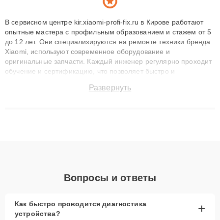
В сервисном центре kir.xiaomi-profi-fix.ru в Кирове работают
опытные мастера с профильным образованием и стажем от 5
до 12 лет. Они специализируются на ремонте техники бренда
Xiaomi, используют современное оборудование и
оригинальные запчасти. Каждый инженер регулярно проходит
обучение и сертификацию, что позволяет быстро и
точноdiagnostikировать поломки и восстанавливать технику с
Развернуть
сохранением гарантии до 3 лет. Наши мастера решают
сложные случаи: от замены матриц и материнских плат до
ремонта после залития и восстановления данных. Благодаря
высокой квалификации и ответственному подходу клиенты
получают быстрый, качественный ремонт и понятные
объяснения по результатам диагностики.
Вопросы и ответы
Как быстро проводится диагностика
+
устройства?