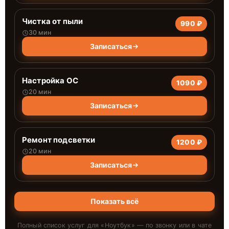
Чистка от пыли
990 ₽
30 мин
Записаться
Настройка ОС
1090 ₽
20 мин
Записаться
Ремонт подсветки
1200 ₽
20 мин
Записаться
Показать всё
Полный список услуг для «
Ноутбук
» — по звонку или в чате