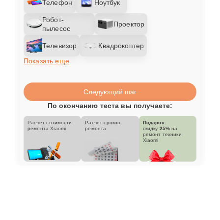
Телефон
Ноутбук
Робот-
Проектор
пылесос
Телевизор
Квадрокоптер
Показать еще
Следующий шаг
По окончанию теста вы получаете:
Расчет стоимости
Расчет сроков
Подарок:
ремонта Xiaomi
ремонта
скидку
25%
на
ремонт техники
Xiaomi