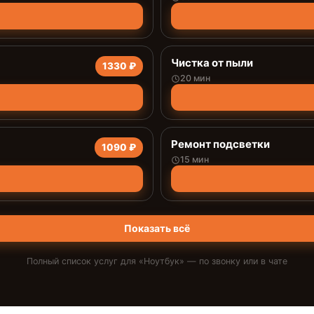
Чистка от пыли
1330 ₽
20 мин
Ремонт подсветки
1090 ₽
15 мин
Показать всё
Полный список услуг для «
Ноутбук
» — по звонку или в чате