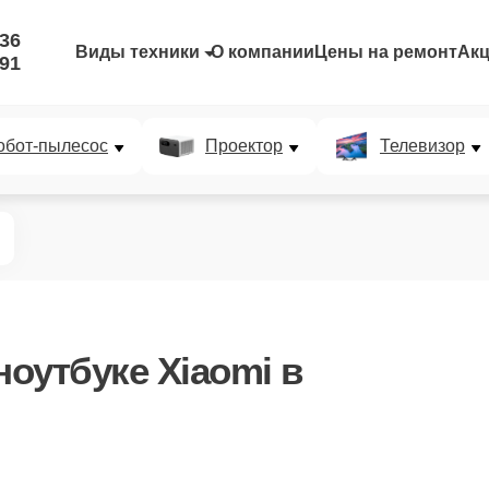
-36
Виды техники
О компании
Цены на ремонт
Ак
-91
обот-пылесос
Проектор
Телевизор
ноутбуке Xiaomi в