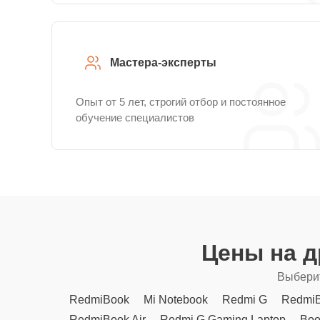
Мастера-эксперты
Опыт от 5 лет, строгий отбор и постоянное
обучение специалистов
Цены на 
Выберит
RedmiBook
Mi Notebook
Redmi G
RedmiB
RedmiBook Air
Redmi G Gaming Laptop
Boo