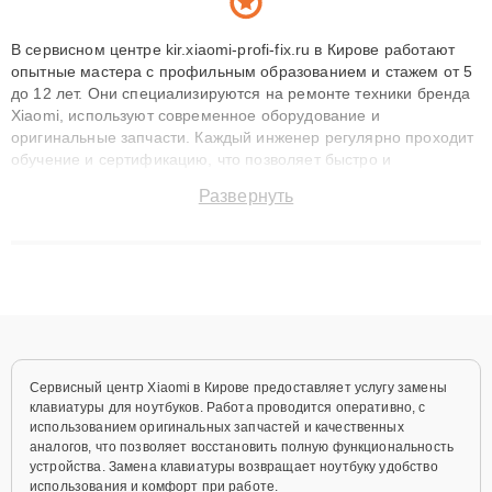
В сервисном центре kir.xiaomi-profi-fix.ru в Кирове работают
опытные мастера с профильным образованием и стажем от 5
до 12 лет. Они специализируются на ремонте техники бренда
Xiaomi, используют современное оборудование и
оригинальные запчасти. Каждый инженер регулярно проходит
обучение и сертификацию, что позволяет быстро и
точноdiagnostikировать поломки и восстанавливать технику с
Развернуть
сохранением гарантии до 3 лет. Наши мастера решают
сложные случаи: от замены матриц и материнских плат до
ремонта после залития и восстановления данных. Благодаря
высокой квалификации и ответственному подходу клиенты
получают быстрый, качественный ремонт и понятные
объяснения по результатам диагностики.
Сервисный центр Xiaomi в Кирове предоставляет услугу замены
клавиатуры для ноутбуков. Работа проводится оперативно, с
использованием оригинальных запчастей и качественных
аналогов, что позволяет восстановить полную функциональность
устройства. Замена клавиатуры возвращает ноутбуку удобство
использования и комфорт при работе.