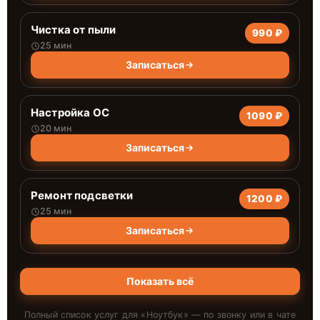
Чистка от пыли
990 ₽
25 мин
Записаться
Настройка ОС
1090 ₽
20 мин
Записаться
Ремонт подсветки
1200 ₽
25 мин
Записаться
Показать всё
Полный список услуг для «
Ноутбук
» — по звонку или в чате