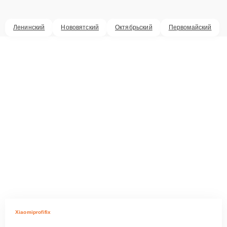
Ленинский
Нововятский
Октябрьский
Первомайский
Xiaomiprofifix