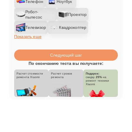
Телефон
Ноутбук
Робот-
Проектор
пылесос
Телевизор
Квадрокоптер
Показать еще
Следующий шаг
По окончанию теста вы получаете:
Расчет стоимости
Расчет сроков
Подарок:
ремонта Xiaomi
ремонта
скидку
25%
на
ремонт техники
Xiaomi