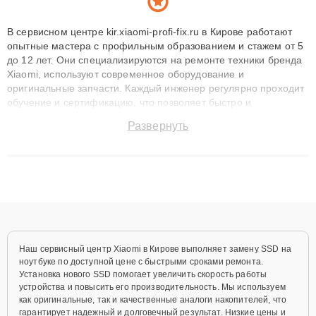
В сервисном центре kir.xiaomi-profi-fix.ru в Кирове работают
опытные мастера с профильным образованием и стажем от 5
до 12 лет. Они специализируются на ремонте техники бренда
Xiaomi, используют современное оборудование и
оригинальные запчасти. Каждый инженер регулярно проходит
обучение и сертификацию, что позволяет быстро и
точноdiagnostikировать поломки и восстанавливать технику с
Развернуть
сохранением гарантии до 3 лет. Наши мастера решают
сложные случаи: от замены матриц и материнских плат до
ремонта после залития и восстановления данных. Благодаря
высокой квалификации и ответственному подходу клиенты
получают быстрый, качественный ремонт и понятные
объяснения по результатам диагностики.
Наш сервисный центр Xiaomi в Кирове выполняет замену SSD на
ноутбуке по доступной цене с быстрыми сроками ремонта.
Установка нового SSD помогает увеличить скорость работы
устройства и повысить его производительность. Мы используем
как оригинальные, так и качественные аналоги накопителей, что
гарантирует надежный и долговечный результат. Низкие цены и