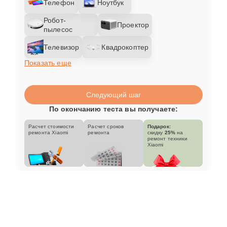
Телефон
Ноутбук
Робот-
Проектор
пылесос
Телевизор
Квадрокоптер
Показать еще
Следующий шаг
По окончанию теста вы получаете:
Расчет стоимости
Расчет сроков
Подарок:
ремонта Xiaomi
ремонта
скидку
25%
на
ремонт техники
Xiaomi