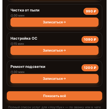
Чистка от пыли
990 ₽
30 мин
Записаться
Настройка ОС
1090 ₽
15 мин
Записаться
Ремонт подсветки
1200 ₽
30 мин
Записаться
Показать всё
Полный список услуг для «
Ноутбук
» — по звонку или в чате