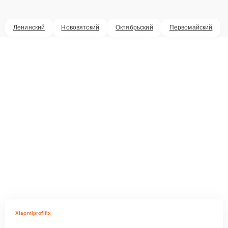
Ленинский
Нововятский
Октябрьский
Первомайский
Xiaomiprofifix