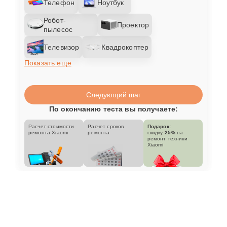
Телефон
Ноутбук
Робот-
Проектор
пылесос
Телевизор
Квадрокоптер
Показать еще
Следующий шаг
По окончанию теста вы получаете:
Расчет стоимости
Расчет сроков
Подарок:
ремонта Xiaomi
ремонта
скидку
25%
на
ремонт техники
Xiaomi