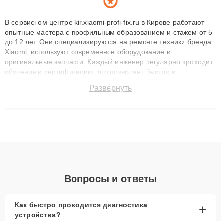
В сервисном центре kir.xiaomi-profi-fix.ru в Кирове работают
опытные мастера с профильным образованием и стажем от 5
до 12 лет. Они специализируются на ремонте техники бренда
Xiaomi, используют современное оборудование и
оригинальные запчасти. Каждый инженер регулярно проходит
обучение и сертификацию, что позволяет быстро и
точноdiagnostikировать поломки и восстанавливать технику с
Развернуть
сохранением гарантии до 3 лет. Наши мастера решают
сложные случаи: от замены матриц и материнских плат до
ремонта после залития и восстановления данных. Благодаря
высокой квалификации и ответственному подходу клиенты
получают быстрый, качественный ремонт и понятные
объяснения по результатам диагностики.
Вопросы и ответы
Как быстро проводится диагностика
+
устройства?