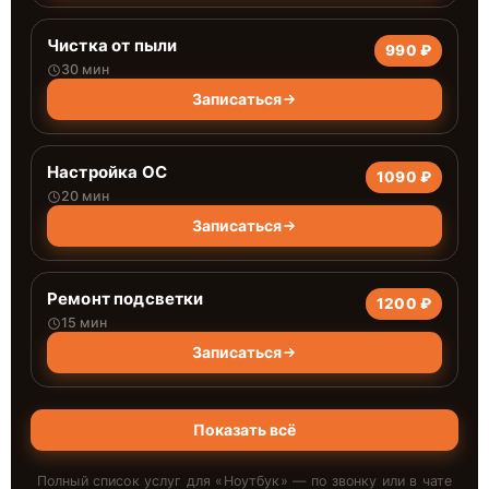
Чистка от пыли
990 ₽
30 мин
Записаться
Настройка ОС
1090 ₽
20 мин
Записаться
Ремонт подсветки
1200 ₽
15 мин
Записаться
Показать всё
Полный список услуг для «
Ноутбук
» — по звонку или в чате