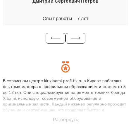
Дмитрий Сергеевич Петров
Опыт работы – 7 лет
В сервисном центре kir.xiaomi-profi-fix.ru в Кирове работают
опытные мастера с профильным образованием и стажем от 5
до 12 лет. Они специализируются на ремонте техники бренда
Xiaomi, используют современное оборудование и
оригинальные запчасти. Каждый инженер регулярно проходит
обучение и сертификацию, что позволяет быстро и
точноdiagnostikировать поломки и восстанавливать технику с
Развернуть
сохранением гарантии до 3 лет. Наши мастера решают
сложные случаи: от замены матриц и материнских плат до