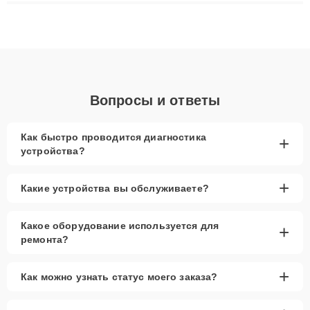
ремонта после залития и восстановления данных. Благодаря
высокой квалификации и ответственному подходу клиенты
получают быстрый, качественный ремонт и понятные
объяснения по результатам диагностики.
Вопросы и ответы
Как быстро проводится диагностика
+
устройства?
+
Какие устройства вы обслуживаете?
Какое оборудование используется для
+
ремонта?
+
Как можно узнать статус моего заказа?