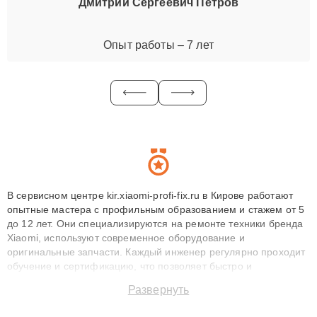
Дмитрий Сергеевич Петров
Опыт работы – 7 лет
В сервисном центре kir.xiaomi-profi-fix.ru в Кирове работают
опытные мастера с профильным образованием и стажем от 5
до 12 лет. Они специализируются на ремонте техники бренда
Xiaomi, используют современное оборудование и
оригинальные запчасти. Каждый инженер регулярно проходит
обучение и сертификацию, что позволяет быстро и
точноdiagnostikировать поломки и восстанавливать технику с
Развернуть
сохранением гарантии до 3 лет. Наши мастера решают
сложные случаи: от замены матриц и материнских плат до