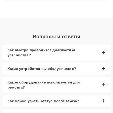
ремонта после залития и восстановления данных. Благодаря
высокой квалификации и ответственному подходу клиенты
получают быстрый, качественный ремонт и понятные
объяснения по результатам диагностики.
Вопросы и ответы
Как быстро проводится диагностика
+
устройства?
+
Какие устройства вы обслуживаете?
Какое оборудование используется для
+
ремонта?
+
Как можно узнать статус моего заказа?