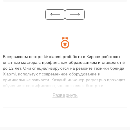
В сервисном центре kir.xiaomi-profi-fix.ru в Кирове работают
опытные мастера с профильным образованием и стажем от 5
до 12 лет. Они специализируются на ремонте техники бренда
Xiaomi, используют современное оборудование и
оригинальные запчасти. Каждый инженер регулярно проходит
обучение и сертификацию, что позволяет быстро и
точноdiagnostikировать поломки и восстанавливать технику с
Развернуть
сохранением гарантии до 3 лет. Наши мастера решают
сложные случаи: от замены матриц и материнских плат до
ремонта после залития и восстановления данных. Благодаря
высокой квалификации и ответственному подходу клиенты
получают быстрый, качественный ремонт и понятные
объяснения по результатам диагностики.