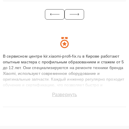
В сервисном центре kir.xiaomi-profi-fix.ru в Кирове работают
опытные мастера с профильным образованием и стажем от 5
до 12 лет. Они специализируются на ремонте техники бренда
Xiaomi, используют современное оборудование и
оригинальные запчасти. Каждый инженер регулярно проходит
обучение и сертификацию, что позволяет быстро и
точноdiagnostikировать поломки и восстанавливать технику с
Развернуть
сохранением гарантии до 3 лет. Наши мастера решают
сложные случаи: от замены матриц и материнских плат до
ремонта после залития и восстановления данных. Благодаря
высокой квалификации и ответственному подходу клиенты
получают быстрый, качественный ремонт и понятные
объяснения по результатам диагностики.