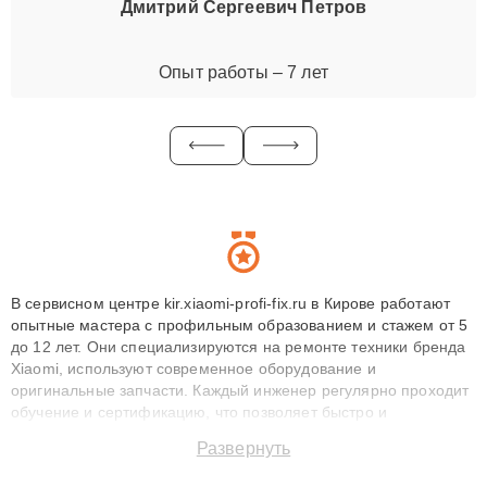
Дмитрий Сергеевич Петров
Опыт работы – 7 лет
В сервисном центре kir.xiaomi-profi-fix.ru в Кирове работают
опытные мастера с профильным образованием и стажем от 5
до 12 лет. Они специализируются на ремонте техники бренда
Xiaomi, используют современное оборудование и
оригинальные запчасти. Каждый инженер регулярно проходит
обучение и сертификацию, что позволяет быстро и
точноdiagnostikировать поломки и восстанавливать технику с
Развернуть
сохранением гарантии до 3 лет. Наши мастера решают
сложные случаи: от замены матриц и материнских плат до