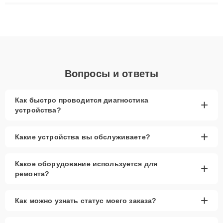
ремонта после залития и восстановления данных. Благодаря
высокой квалификации и ответственному подходу клиенты
получают быстрый, качественный ремонт и понятные
объяснения по результатам диагностики.
Вопросы и ответы
Как быстро проводится диагностика
+
устройства?
+
Какие устройства вы обслуживаете?
Какое оборудование используется для
+
ремонта?
+
Как можно узнать статус моего заказа?