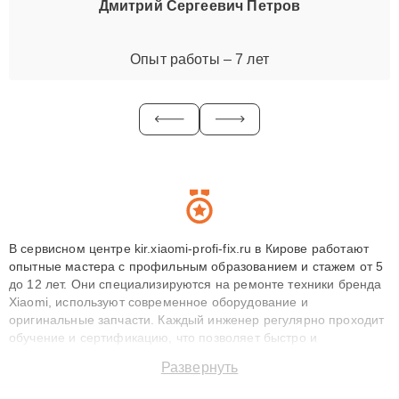
Дмитрий Сергеевич Петров
Опыт работы – 7 лет
В сервисном центре kir.xiaomi-profi-fix.ru в Кирове работают
опытные мастера с профильным образованием и стажем от 5
до 12 лет. Они специализируются на ремонте техники бренда
Xiaomi, используют современное оборудование и
оригинальные запчасти. Каждый инженер регулярно проходит
обучение и сертификацию, что позволяет быстро и
точноdiagnostikировать поломки и восстанавливать технику с
Развернуть
сохранением гарантии до 3 лет. Наши мастера решают
сложные случаи: от замены матриц и материнских плат до