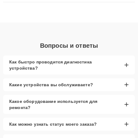
ремонта после залития и восстановления данных. Благодаря
высокой квалификации и ответственному подходу клиенты
получают быстрый, качественный ремонт и понятные
объяснения по результатам диагностики.
Вопросы и ответы
Как быстро проводится диагностика
+
устройства?
+
Какие устройства вы обслуживаете?
Какое оборудование используется для
+
ремонта?
+
Как можно узнать статус моего заказа?