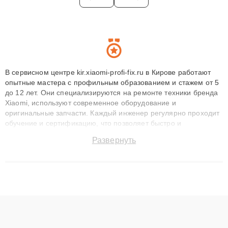
В сервисном центре kir.xiaomi-profi-fix.ru в Кирове работают
опытные мастера с профильным образованием и стажем от 5
до 12 лет. Они специализируются на ремонте техники бренда
Xiaomi, используют современное оборудование и
оригинальные запчасти. Каждый инженер регулярно проходит
обучение и сертификацию, что позволяет быстро и
точноdiagnostikировать поломки и восстанавливать технику с
Развернуть
сохранением гарантии до 3 лет. Наши мастера решают
сложные случаи: от замены матриц и материнских плат до
ремонта после залития и восстановления данных. Благодаря
высокой квалификации и ответственному подходу клиенты
получают быстрый, качественный ремонт и понятные
объяснения по результатам диагностики.