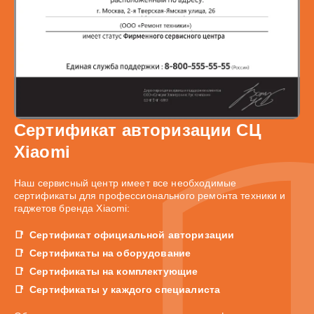
Сертификат авторизации СЦ
Xiaomi
Наш сервисный центр имеет все необходимые
сертификаты для профессионального ремонта техники и
гаджетов бренда Xiaomi:
Сертификат официальной авторизации
Сертификаты на оборудование
Сертификаты на комплектующие
Сертификаты у каждого специалиста