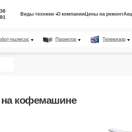
-36
Виды техники
О компании
Цены на ремонт
Ак
-91
обот-пылесос
Проектор
Телевизор
на кофемашине