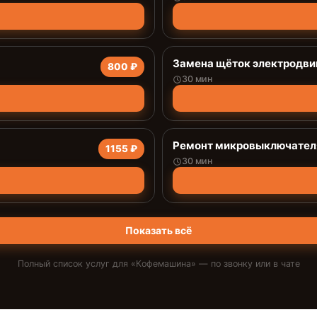
Замена щёток электродви
800 ₽
30 мин
Ремонт микровыключател
1155 ₽
30 мин
Показать всё
Полный список услуг для «
Кофемашина
» — по звонку или в чате