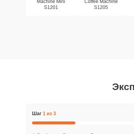
Machine Mini
Coffee Machine
S1201
S1205
Эксп
Шаг
1 из 3