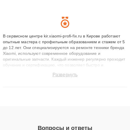
В сервисном центре kir.xiaomi-profi-fix.ru в Кирове работают
опытные мастера с профильным образованием и стажем от 5
до 12 лет. Они специализируются на ремонте техники бренда
Xiaomi, используют современное оборудование и
оригинальные запчасти. Каждый инженер регулярно проходит
обучение и сертификацию, что позволяет быстро и
точноdiagnostikировать поломки и восстанавливать технику с
Развернуть
сохранением гарантии до 3 лет. Наши мастера решают
сложные случаи: от замены матриц и материнских плат до
ремонта после залития и восстановления данных. Благодаря
высокой квалификации и ответственному подходу клиенты
получают быстрый, качественный ремонт и понятные
объяснения по результатам диагностики.
Вопросы и ответы