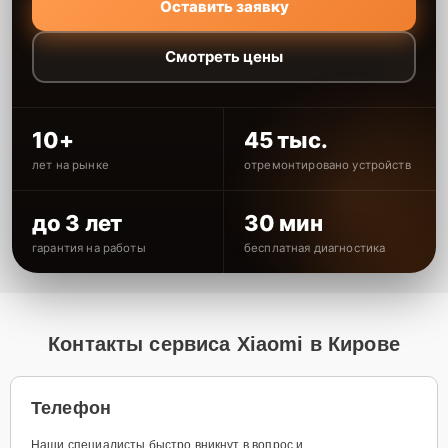
Оставить заявку
Смотреть цены
10+
45 тыс.
лет на рынке
отремонтировано устройств
до 3 лет
30 мин
гарантия на работы
бесплатная диагностика
Контакты сервиса Xiaomi в Кирове
Телефон
Наши специалисты быстро вникнут в вопрос и