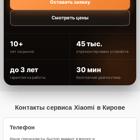
Оставить заявку
Смотреть цены
10+
45 тыс.
лет на рынке
отремонтировано устройств
до 3 лет
30 мин
гарантия на работы
бесплатная диагностика
Контакты сервиса Xiaomi в Кирове
Телефон
Наши специалисты быстро вникнут в вопрос и