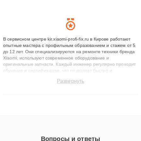
В сервисном центре kir.xiaomi-profi-fix.ru в Кирове работают
опытные мастера с профильным образованием и стажем от 5
до 12 лет. Они специализируются на ремонте техники бренда
Xiaomi, используют современное оборудование и
оригинальные запчасти. Каждый инженер регулярно проходит
обучение и сертификацию, что позволяет быстро и
точноdiagnostikировать поломки и восстанавливать технику с
Развернуть
сохранением гарантии до 3 лет. Наши мастера решают
сложные случаи: от замены матриц и материнских плат до
ремонта после залития и восстановления данных. Благодаря
высокой квалификации и ответственному подходу клиенты
получают быстрый, качественный ремонт и понятные
объяснения по результатам диагностики.
Вопросы и ответы