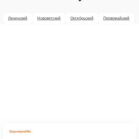
Ленинский
Нововятский
Октябрьский
Первомайский
Xiaomiprofifix