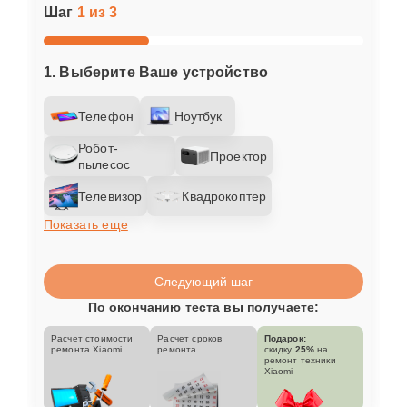
Шаг
1 из 3
1. Выберите Ваше устройство
Телефон
Ноутбук
Робот-
Проектор
пылесос
Телевизор
Квадрокоптер
Показать еще
Следующий шаг
По окончанию теста вы получаете:
Расчет стоимости
Расчет сроков
Подарок:
ремонта Xiaomi
ремонта
скидку
25%
на
ремонт техники
Xiaomi