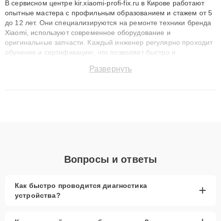
В сервисном центре kir.xiaomi-profi-fix.ru в Кирове работают
опытные мастера с профильным образованием и стажем от 5
до 12 лет. Они специализируются на ремонте техники бренда
Xiaomi, используют современное оборудование и
оригинальные запчасти. Каждый инженер регулярно проходит
обучение и сертификацию, что позволяет быстро и
точноdiagnostikировать поломки и восстанавливать технику с
Развернуть
сохранением гарантии до 3 лет. Наши мастера решают
сложные случаи: от замены матриц и материнских плат до
ремонта после залития и восстановления данных. Благодаря
высокой квалификации и ответственному подходу клиенты
получают быстрый, качественный ремонт и понятные
объяснения по результатам диагностики.
Вопросы и ответы
Как быстро проводится диагностика
+
устройства?