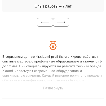
Опыт работы – 7 лет
В сервисном центре kir.xiaomi-profi-fix.ru в Кирове работают
опытные мастера с профильным образованием и стажем от 5
до 12 лет. Они специализируются на ремонте техники бренда
Xiaomi, используют современное оборудование и
оригинальные запчасти. Каждый инженер регулярно проходит
обучение и сертификацию, что позволяет быстро и
точноdiagnostikировать поломки и восстанавливать технику с
Развернуть
сохранением гарантии до 3 лет. Наши мастера решают
сложные случаи: от замены матриц и материнских плат до
ремонта после залития и восстановления данных. Благодаря
высокой квалификации и ответственному подходу клиенты