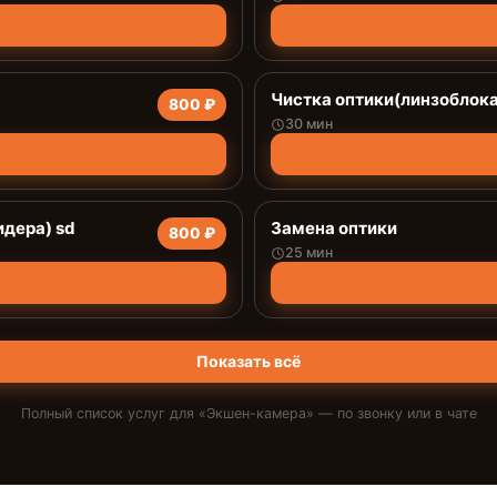
Чистка оптики(линзоблока
800 ₽
30 мин
дера) sd
Замена оптики
800 ₽
25 мин
Показать всё
Полный список услуг для «
Экшен-камера
» — по звонку или в чате