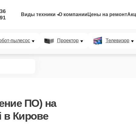
-36
Виды техники
О компании
Цены на ремонт
Ак
-91
обот-пылесос
Проектор
Телевизор
ение ПО)
на
i в Кирове