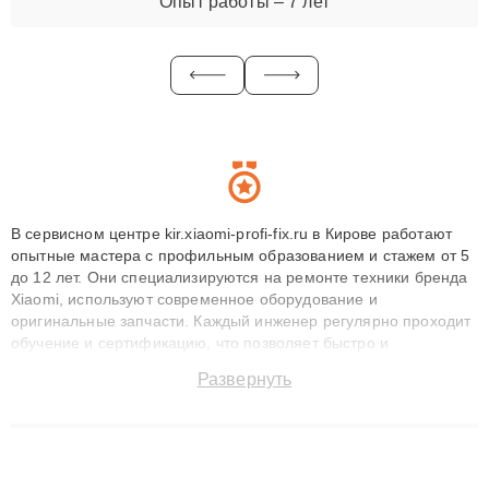
Опыт работы – 7 лет
В сервисном центре kir.xiaomi-profi-fix.ru в Кирове работают
опытные мастера с профильным образованием и стажем от 5
до 12 лет. Они специализируются на ремонте техники бренда
Xiaomi, используют современное оборудование и
оригинальные запчасти. Каждый инженер регулярно проходит
обучение и сертификацию, что позволяет быстро и
точноdiagnostikировать поломки и восстанавливать технику с
Развернуть
сохранением гарантии до 3 лет. Наши мастера решают
сложные случаи: от замены матриц и материнских плат до
ремонта после залития и восстановления данных. Благодаря
высокой квалификации и ответственному подходу клиенты
получают быстрый, качественный ремонт и понятные