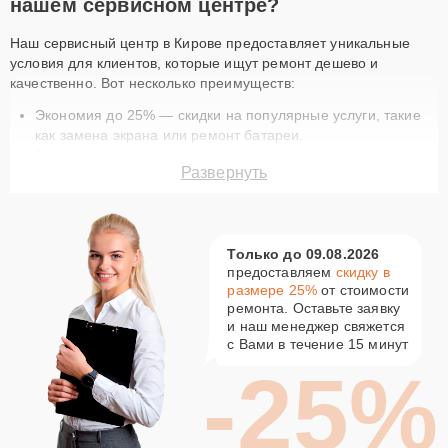
нашем сервисном центре?
Наш сервисный центр в Кирове предоставляет уникальные
условия для клиентов, которые ищут ремонт дешево и
качественно. Вот несколько преимуществ:
Экономия до 25% — скидки на популярные услуги, такие
как замена экрана или ремонт батареи.
Быстрое выполнение — ремонт техники занимает
Развернуть
минимум времени благодаря опытным мастерам.
Гарантия качества — на все работы и запчасти
предоставляется гарантия.
Доставка курьером — бесплатная услуга доставки для
Только до 09.08.2026
вашего удобства.
предоставляем
скидку в
Оригинальные запчасти — используем только
размере 25%
от стоимости
сертифицированные комплектующие.
ремонта. Оставьте заявку
Актуальные акции на ремонт Xiaomi в
и наш менеджер свяжется
Кирове
с Вами в течение 15 минут
-25%
В нашем сервисном центре вы найдете разнообразные
предложения, которые сделают ремонт вашей техники еще
доступнее. Например, скидка 15% на постгарантийный ремонт
или 25% на первое обращение в наш сервис. Ремонт по